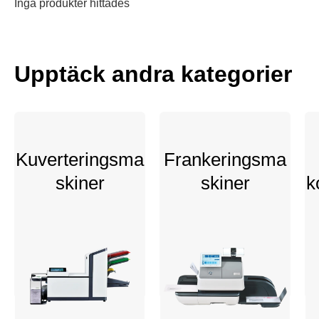
Inga produkter hittades
Upptäck andra kategorier
Kuverteringsma
Frankeringsma
skiner
skiner
k